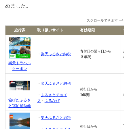
めました。
スクロールできます
旅行券
取り扱いサイト
有効期限
備
寄付日の翌々日から
楽
・
楽天ふるさと納税
３年間
の
楽天トラベル
クーポン
・
楽天ふるさと納税
発行日から
一
・
ふるさとチョイ
1年間
利
箱ぴたふるさ
ス
・
ふるなび
と宿泊補助券
・
楽天ふるさと納税
JT
発行日から