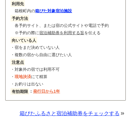
利用先
箱根町内の
箱ぴた対象宿泊施設
予約方法
各予約サイト、または宿の公式サイトや電話で予約
※予約の際に
宿泊補助券を利用する旨
を伝える
向いている人
・宿をまだ決めていない人
・複数の宿から自由に選びたい人
注意点
・対象外の宿では利用不可
・
現地決済
にて精算
・お釣りは出ない
有効期限
：
発行日から1年
箱ぴたふるさと宿泊補助券
をチェックする