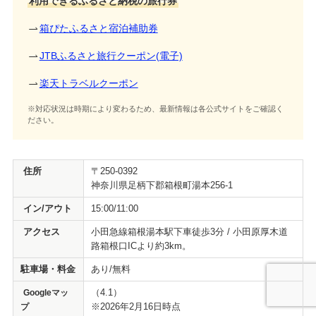
利用できるふるさと納税の旅行券
箱ぴたふるさと宿泊補助券
JTBふるさと旅行クーポン(電子)
楽天トラベルクーポン
※対応状況は時期により変わるため、最新情報は各公式サイトをご確認く
ださい。
住所
〒250-0392
神奈川県足柄下郡箱根町湯本256-1
イン/アウト
15:00/11:00
アクセス
小田急線箱根湯本駅下車徒歩3分 / 小田原厚木道
路箱根口ICより約3km。
駐車場・料金
あり/無料
（4.1）
Googleマッ
※2026年2月16日時点
プ