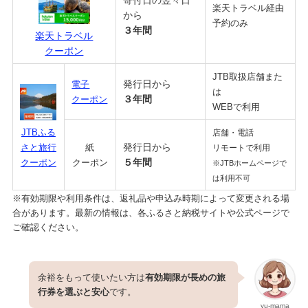
楽天トラベル経由
から
予約のみ
３年間
楽天トラベル
クーポン
JTB取扱店舗また
発行日から
電子
は
３年間
クーポン
WEBで利用
JTBふる
店舗・電話
発行日から
さと旅行
紙
リモートで利用
５年間
クーポン
クーポン
※JTBホームページで
は利用不可
※有効期限や利用条件は、返礼品や申込み時期によって変更される場
合があります。最新の情報は、各ふるさと納税サイトや公式ページで
ご確認ください。
余裕をもって使いたい方は
有効期限が長めの旅
行券を選ぶと安心
です。
yu-mama