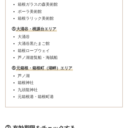
箱根ガラスの森美術館
ポーラ美術館
箱根ラリック美術館​
⑤
大涌谷・桃源台エリア
大涌谷
大涌谷黒たまご館
箱根ロープウェイ
芦ノ湖遊覧船・海賊船
⑥
元箱根・箱根町（湖畔）エリア
芦ノ湖
箱根神社
九頭龍神社​
元箱根港・箱根町港
② 有効期限をチェックする