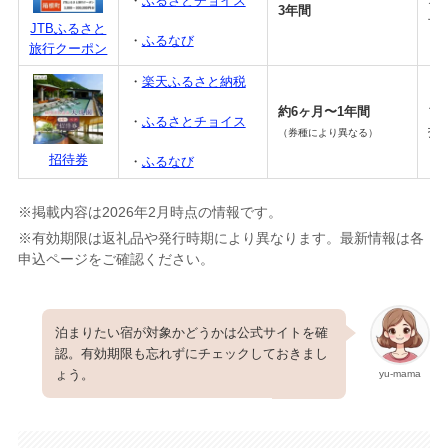
・
ふるさとチョイス
ネ
3年間
予
JTBふるさと
・
ふるなび
旅行クーポン
・
楽天ふるさと納税
約6ヶ月〜1年間
プ
・
ふるさとチョイス
招
（券種により異なる）
招待券
・
ふるなび
※掲載内容は2026年2月時点の情報です。
※有効期限は返礼品や発行時期により異なります。最新情報は各
申込ページをご確認ください。
泊まりたい宿が対象かどうかは公式サイトを確
認。有効期限も忘れずにチェックしておきまし
ょう。
yu-mama