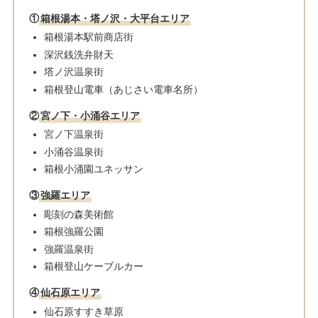
①
箱根湯本・塔ノ沢・大平台エリア
箱根湯本駅前商店街
深沢銭洗弁財天​
塔ノ沢温泉街​
箱根登山電車（あじさい電車名所）
②
宮ノ下・小涌谷エリア
宮ノ下温泉街
小涌谷温泉街​
箱根小涌園ユネッサン
③
強羅エリア
彫刻の森美術館
箱根強羅公園
強羅温泉街​
箱根登山ケーブルカー
④
仙石原エリア
仙石原すすき草原