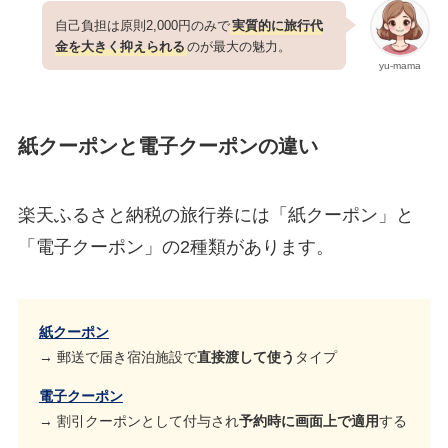
自己負担は原則2,000円のみで
実質的に旅行代
金を大きく抑えられる
のが最大の魅力。
yu-mama
紙クーポンと電子クーポンの違い
楽天ふるさと納税の旅行券には「紙クーポン」と
「電子クーポン」の2種類があります。
紙クーポン
→ 郵送で届き宿泊施設で
直接渡して使う
タイプ
電子クーポン
→ 割引クーポンとして付与され
予約時に画面上で適用
する