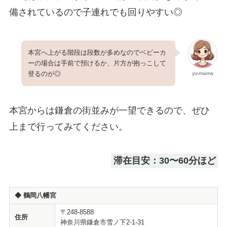
備されているので子連れでも回りやすい◎
本宮へ上がる階段は段数が多めなのでベビーカ
ーの場合は手前で預けるか、片方が抱っこして
登るのが◎
yu-mama
本宮からは鎌倉の街並みが一望できるので、ぜひ
上まで行ってみてください。
滞在目安：30〜60分ほど
◆
鶴岡八幡宮
〒248-8588
住所
神奈川県鎌倉市雪ノ下2-1-31