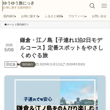
ゆうゆう旅にっき
国内旅行
お得に旅する
ふるさと納税
プロフィール
お問い合せ
ホーム
国内旅行
鎌倉・江ノ島【子連れ1泊2日モデ
2026
ルコース】定番スポットをやさし
5/08
くめぐる旅
広告
2025年11月11日
2026年5月8日
国内旅行