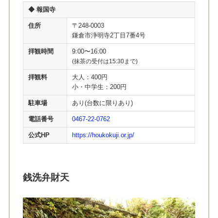
◆
報国寺
住所
〒248-0003
鎌倉市浄明寺2丁目7番4号
拝観時間
9:00〜16:00
(抹茶の受付は15:30まで)
拝観料
大人：400円
小・中学生：200円
駐車場
あり(台数に限りあり)
電話番号
0467-22-0762
公式HP
https://houkokuji.or.jp/
銭洗弁財天