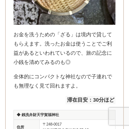
お金を洗うための「ざる」は境内で貸して
もらえます。洗ったお金は使うことでご利
益があるといわれているので、旅の記念に
小銭を清めてみるのも◎
全体的にコンパクトな神社なので子連れで
も無理なく見て回れますよ。
滞在目安：30分ほど
◆
銭洗弁財天宇賀福神社
〒248-0017
住所