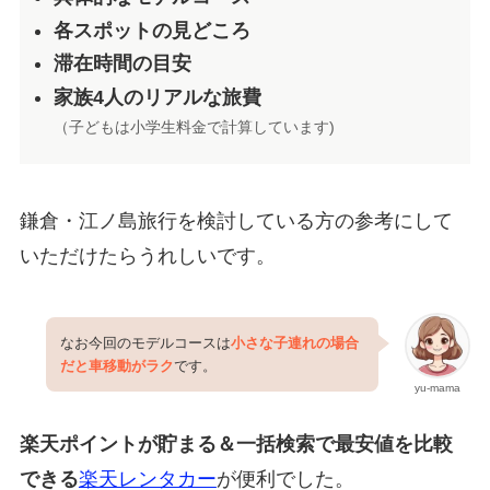
各スポットの見どころ
滞在時間の目安
家族4人のリアルな旅費
（子どもは小学生料金で計算しています)
鎌倉・江ノ島旅行を検討している方の参考にして
いただけたらうれしいです。
なお今回のモデルコースは
小さな子連れの場合
だと
車移動がラク
です。
yu-mama
楽天ポイントが貯まる＆一括検索で最安値を比較
できる
楽天レンタカー
が便利でした。