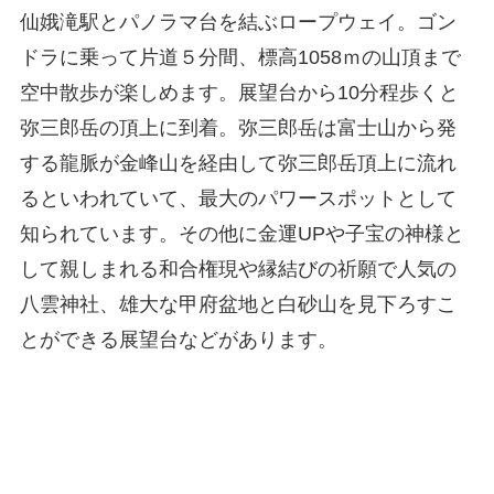
仙娥滝駅とパノラマ台を結ぶロープウェイ。ゴン
ドラに乗って片道５分間、標高1058ｍの山頂まで
空中散歩が楽しめます。展望台から10分程歩くと
弥三郎岳の頂上に到着。弥三郎岳は富士山から発
する龍脈が金峰山を経由して弥三郎岳頂上に流れ
るといわれていて、最大のパワースポットとして
知られています。その他に金運UPや子宝の神様と
して親しまれる和合権現や縁結びの祈願で人気の
八雲神社、雄大な甲府盆地と白砂山を見下ろすこ
とができる展望台などがあります。