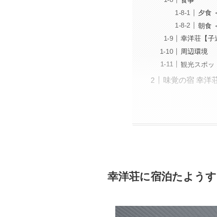
夕食 
朝食 
幸洋荘【子
周辺環境
観光スポッ
味覚の宿 幸洋
幸洋荘に宿泊たようす