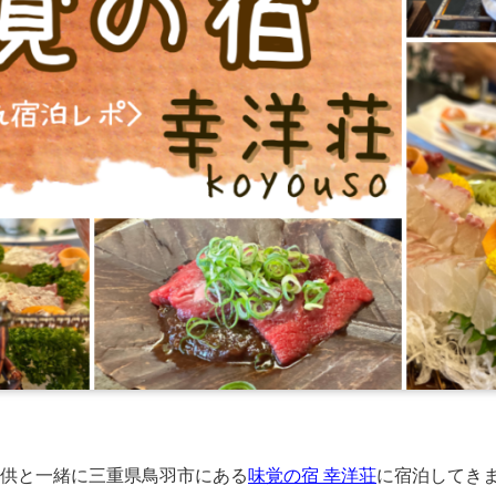
子供と一緒に三重県鳥羽市にある
味覚の宿 幸洋荘
に宿泊してき