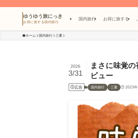
ゆうゆう旅にっき
国内旅行
お得に旅する
ホーム
国内旅行
三重
まさに味覚の
2026
3/31
ビュー
広告
2023
国内旅行
三重