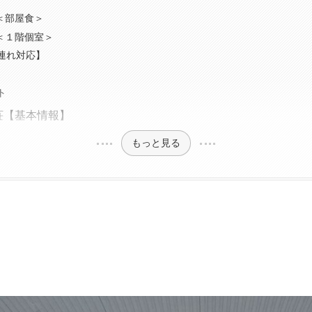
＜部屋食＞
＜１階個室＞
連れ対応】
ト
荘【基本情報】
もっと見る