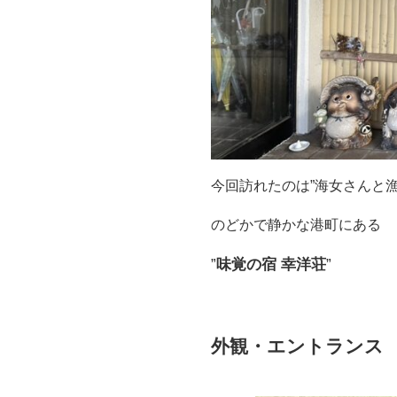
今回訪れたのは”海女さんと
のどかで静かな港町にある
”
味覚の宿 幸洋荘
”
外観・エントランス